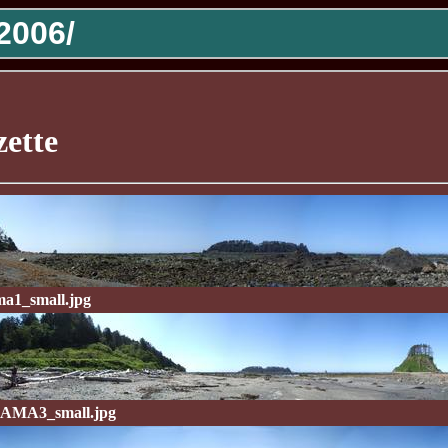
2006/
ette
a1_small.jpg
MA3_small.jpg