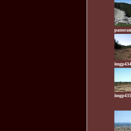
panoram
imgp434
imgp435