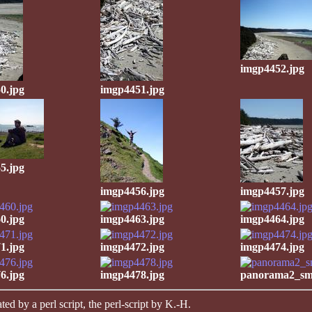
imgp4452.jpg
0.jpg
imgp4451.jpg
5.jpg
imgp4456.jpg
imgp4457.jpg
0.jpg
imgp4463.jpg
imgp4464.jpg
1.jpg
imgp4472.jpg
imgp4474.jpg
6.jpg
imgp4478.jpg
panorama2_sma
ted by a perl script, the perl-script by K.-H.