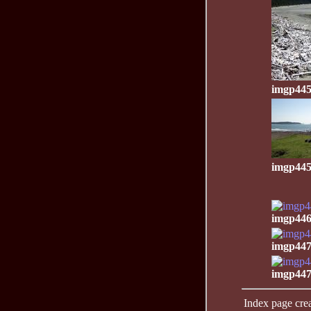
imgp445
imgp445
imgp446
imgp447
imgp447
Index page crea