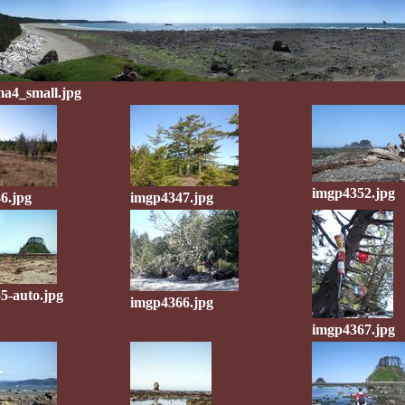
a4_small.jpg
imgp4352.jpg
6.jpg
imgp4347.jpg
5-auto.jpg
imgp4366.jpg
imgp4367.jpg