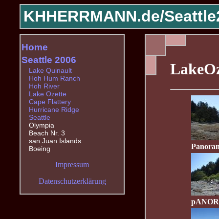
KHHERRMANN.de/
Seattle
Home
Seattle 2006
LakeOz
Lake Quinault
Hoh Hum Ranch
Hoh River
Lake Ozette
Cape Flattery
Hurricane Ridge
Seattle
Olympia
Beach Nr. 3
san Juan Islands
Panoram
Boeing
Impressum
Datenschutzerklärung
pANORA