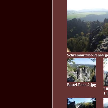
Schrammsteine-Pano4.j
Bastei-Pano-2.jpg
Li
1.