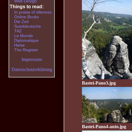
Web Design
Things to read:
In praise of idleness
Online Books
Die Zeit
Sueddeutsche
TAZ
Le Monde
Diplomatique
Heise
The Register
Impressum
Datenschutzerklärung
Bastei-Pano3.jpg
Bastei-Pano4-auto.jpg