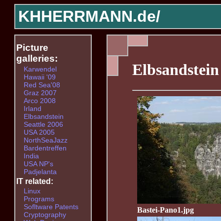
KHHERRMANN.de/
Picture
galleries:
Elbsandstein
Karwendel
Hawaii '09
Red Sea'08
Graz 2007
Arco 2008
Irland
Elbsandstein
Seattle 2006
USA 2005
NorthSeaJazz
Bardentreffen
India
USA NP's
Padjelanta
IT related:
Linux
Programs
Sofltware Patents
Bastei-Pano1.jpg
Cryptography