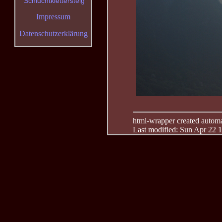
Schluchtklettersteig
Impressum
Datenschutzerklärung
html-wrapper created automati
Last modified: Sun Apr 22 