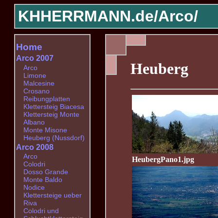
KHHERRMANN.de/
Arco/
Home
Arco 2007
Heuberg
Arco
Limone
Malcesine
Crosano
Reibungplatten
Klettersteig Biacesa
Klettersteig Monte
Albano
Monte Misone
Heuberg (Nussdorf)
Arco 2008
Arco
HeubergPano1.jpg
Colodri
Dosso Grande
Monte Baldo
Nodice
Klettersteige ueber
Riva
Colodri und