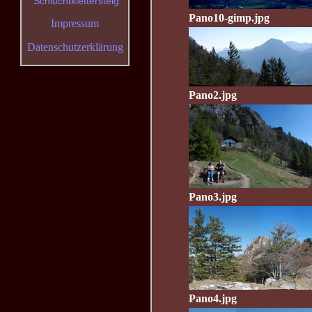
Schluchtklettersteig
Pano10-gimp.jpg
Impressum
Datenschutzerklärung
Pano2.jpg
Pano3.jpg
Pano4.jpg