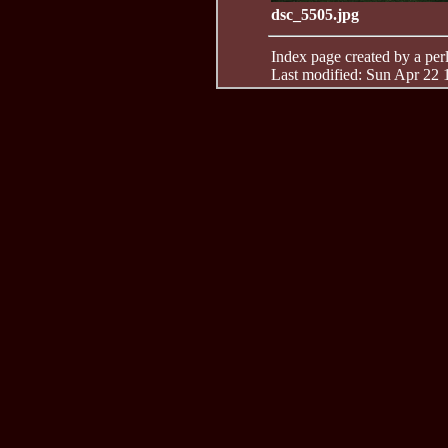
dsc_5505.jpg
Index page created by a perl 
Last modified: Sun Apr 22 