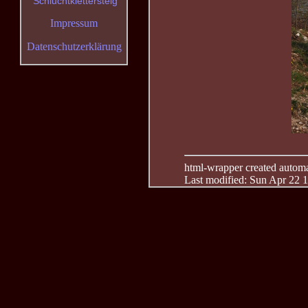
Schluchtklettersteig
Impressum
Datenschutzerklärung
html-wrapper created automati
Last modified: Sun Apr 22 