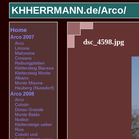
KHHERRMANN.de/
Arco/
Home
Arco 2007
dsc_4598.jpg
Arco
Limone
Malcesine
Crosano
Reibungplatten
Klettersteig Biacesa
Klettersteig Monte
Albano
Monte Misone
Heuberg (Nussdorf)
Arco 2008
Arco
Colodri
Dosso Grande
Monte Baldo
Nodice
Klettersteige ueber
Riva
Colodri und