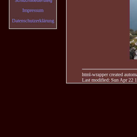
Schluchtklettersteig
Impressum
Datenschutzerklärung
html-wrapper created automati
Last modified: Sun Apr 22 