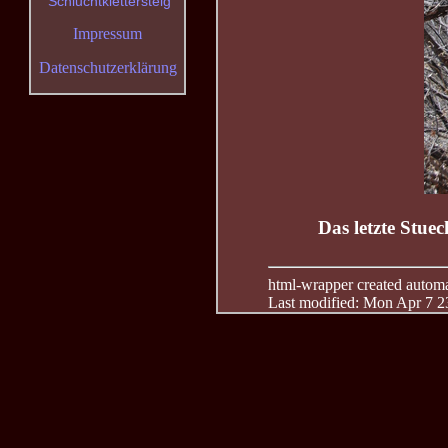
Schluchtklettersteig
Impressum
Datenschutzerklärung
Das letzte Stuec
html-wrapper created automati
Last modified: Mon Apr 7 2