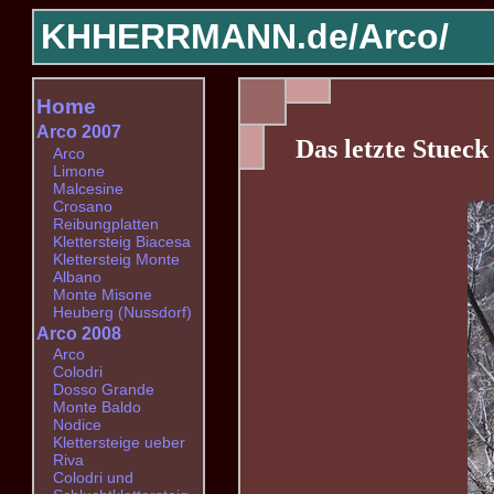
KHHERRMANN.de/
Arco/
Home
Arco 2007
Das letzte Stueck
Arco
Limone
Malcesine
Crosano
Reibungplatten
Klettersteig Biacesa
Klettersteig Monte
Albano
Monte Misone
Heuberg (Nussdorf)
Arco 2008
Arco
Colodri
Dosso Grande
Monte Baldo
Nodice
Klettersteige ueber
Riva
Colodri und