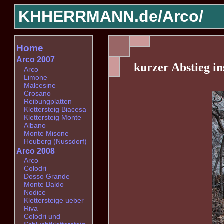
KHHERRMANN.de/
Arco/
Home
Arco 2007
kurzer Abstieg in
Arco
Limone
Malcesine
Crosano
Reibungplatten
Klettersteig Biacesa
Klettersteig Monte
Albano
Monte Misone
Heuberg (Nussdorf)
Arco 2008
Arco
Colodri
Dosso Grande
Monte Baldo
Nodice
Klettersteige ueber
Riva
Colodri und