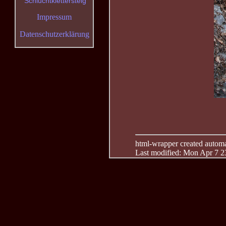
Schluchtklettersteig
Impressum
Datenschutzerklärung
html-wrapper created automati
Last modified: Mon Apr 7 2