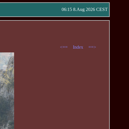
06:15 8.Aug 2026 CEST
<==
Index
==>