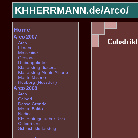
KHHERRMANN.de/
Arco/
Home
Arco 2007
Colodrikl
Arco
Limone
Malcesine
Crosano
Reibungplatten
Klettersteig Biacesa
Klettersteig Monte Albano
Monte Misone
Heuberg (Nussdorf)
Arco 2008
Arco
Colodri
Dosso Grande
Monte Baldo
Nodice
Klettersteige ueber Riva
Colodri und
Schluchtklettersteig