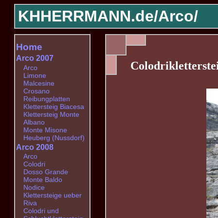
KHHERRMANN.de/
Arco/
Home
Arco 2007
Colodrikletterste
Arco
Limone
Malcesine
Crosano
Reibungplatten
Klettersteig Biacesa
Klettersteig Monte
Albano
Monte Misone
Heuberg (Nussdorf)
Arco 2008
Arco
Colodri
Dosso Grande
Monte Baldo
Nodice
Klettersteige ueber
Riva
Colodri und