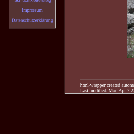
Schluchtklettersteig
Impressum
Datenschutzerklärung
html-wrapper created automati
Last modified: Mon Apr 7 2